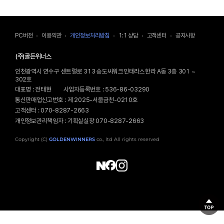
고 있는지, 개인정보보호를 위해 어떠한 조치가 취해지고 있
는지 알려드립니다.
3. 이 방침은 정부의 법률 및 지침에 따라 변경될 수 있고, 회
PC버전
이용약관
개인정보처리방침
1:1 상담
고객센터
공지사항
사의 이용약관 및 정책 변화에 따라 조정될 수 있습니다. 회
사는 이 방침을 개정하는 경우 7일 동안 회사 웹사이트에 공
(주)골든위너스
지합니다.
인천광역시 연수구 센트럴로 313 송도씨워크인테라스한라 A동 3층 301 ~
302호
4. 회원은 개인정보를 보호받을 권리와 함께 스스로를 보호
대표명 : 전태현
사업자등록번호 : 536-86-03290
하고 타인의 정보를 침해하지 않을 의무를 가집니다. 암호
통신판매업신고번호 : 제 2025-서울금천-0210호
를 포함한 회원의 개인정보가 유출되지 않도록 유의하고 게
고객센터 : 070-8287-2663
시물을 포함한 타인의 개인정보를 훼손하지 않도록 유의해
개인정보관리책임자 : 기획실실장 070-8287-2663
야 합니다. 만일 이러한 책임을 다하지 못하고 타인의 정
보 및 존엄성을 훼손할 경우 ‘정보통신망법’ 등에 의해 처벌받
Copyright (C)
GOLDENWINNERS
co., ltd All rights reserved
을 수 있습니다.
제2조 개인정보 수집 및 이용 목적
1. ‘개인정보’는 개인에 대한 정보로서 이름, 생년월일 등
에 의하여 해당 개인을 알아볼 수 있는 부호, 문자, 음성, 음
향, 영상 등의 정보를 말합니다. 해당 정보만으로는 특정 개