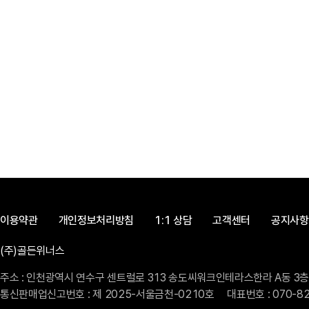
이용약관
개인정보처리방침
1:1 상담
고객센터
공지사항
(주)골든위너스
주소 : 인천광역시 연수구 센트럴로 313 송도씨워크인테라스한라 A동 3층 3
통신판매업신고번호 : 제 2025-서울금천-0210호
대표번호 : 070-8