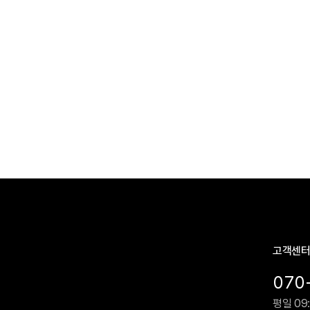
고객센
070
평일 09: