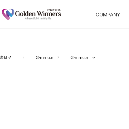
COMPANY
홈으로
G·mmu:n
G·mmu:n